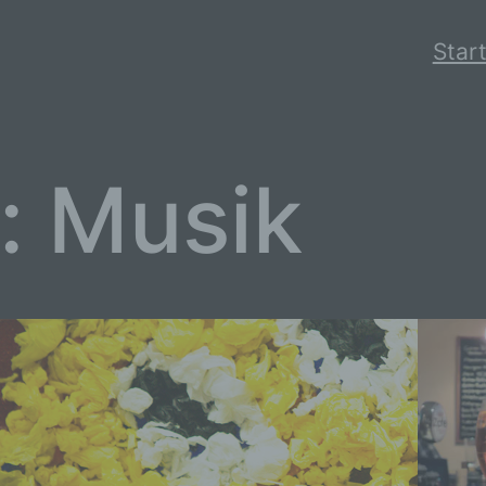
Start
e:
Musik