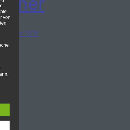
ndner
en
chte
r von
ten
ovember 2016
.
ische
n
ann.
ise