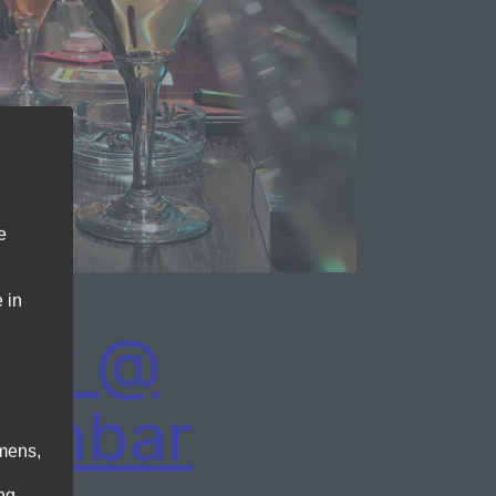
e
 in
nix @
einbar
mens,
ng