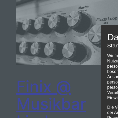
Da
Stan
Wir f
Nutzu
perso
beson
Anspr
Finix @
perso
perso
Verar
Musikbar
Einwi
Die V
der A
Perso