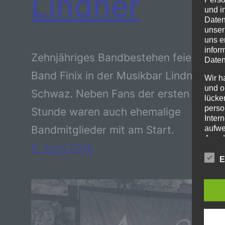
Lindner
und i
Daten
unser
uns e
infor
Zehnjähriges Bandbestehen feierte die
Daten
Band Finix in der Musikbar Lindner in
Wir h
und o
Schwaz. Neben Fans der ersten
lücke
perso
Stunde waren auch ehemalige
Inter
Bandmitglieder mit am Start.
aufwe
Aus d
6. April 2018
perso
telef
E
Beg
Die 
Begr