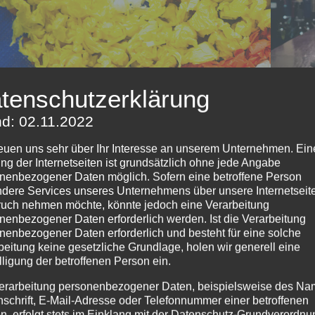
tenschutzerklärung
d: 02.11.2022
reuen uns sehr über Ihr Interesse an unserem Unternehmen. Ein
ng der Internetseiten ist grundsätzlich ohne jede Angabe
nenbezogener Daten möglich. Sofern eine betroffene Person
dere Services unseres Unternehmens über unsere Internetseite
uch nehmen möchte, könnte jedoch eine Verarbeitung
Alea Bee
Fi
nenbezogener Daten erforderlich werden. Ist die Verarbeitung
nenbezogener Daten erforderlich und besteht für eine solche
beitung keine gesetzliche Grundlage, holen wir generell eine
W
lligung der betroffenen Person ein.
erarbeitung personenbezogener Daten, beispielsweise des Na
Besucht auch meine Freunde vom
nschrift, E-Mail-Adresse oder Telefonnummer einer betroffenen
n, erfolgt stets im Einklang mit der Datenschutz-Grundverordnu