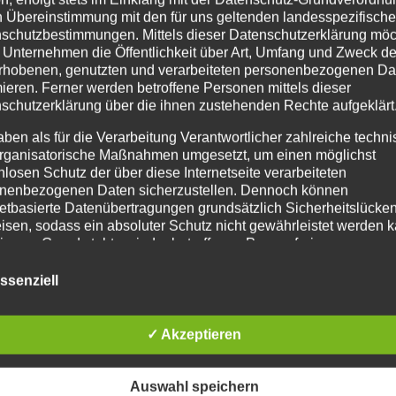
Li
Tiroler Kerngruppen Verein, die diese
n Übereinstimmung mit den für uns geltenden landesspezifisch
schutzbestimmungen. Mittels dieser Datenschutzerklärung mö
Veranstaltung ermöglicht haben.
 Unternehmen die Öffentlichkeit über Art, Umfang und Zweck de
rhobenen, genutzten und verarbeiteten personenbezogenen Da
25. Juni 2017
mieren. Ferner werden betroffene Personen mittels dieser
20. N
schutzerklärung über die ihnen zustehenden Rechte aufgeklärt
aben als für die Verarbeitung Verantwortlicher zahlreiche techn
rganisatorische Maßnahmen umgesetzt, um einen möglichst
nlosen Schutz der über diese Internetseite verarbeiteten
nenbezogenen Daten sicherzustellen. Dennoch können
netbasierte Datenübertragungen grundsätzlich Sicherheitslücke
isen, sodass ein absoluter Schutz nicht gewährleistet werden k
iesem Grund steht es jeder betroffenen Person frei,
nenbezogene Daten auch auf alternativen Wegen, beispielswe
onisch, an uns zu übermitteln.
ssenziell
riffsbestimmungen
✓ Akzeptieren
Datenschutzerklärung beruht auf den
ifflichkeiten, die durch den Europäischen
Auswahl speichern