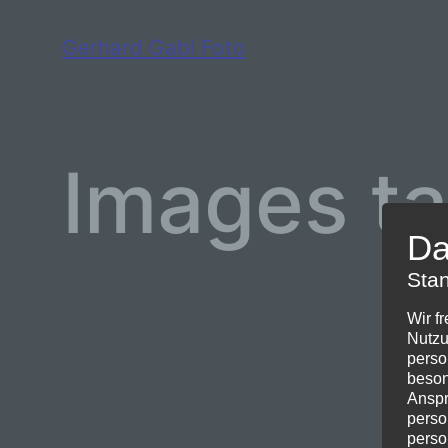
Zum
Gerhard Gabl Foto
Inhalt
springen
Images ta
Da
Stan
Wir f
Nutzu
perso
beson
Anspr
perso
perso